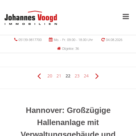
05139-9817700
Mo. - Fr. 09.00 - 18.00 Uhr
04.08.2026
Objekte: 36
20
21
22
23
24
Hannover: Großzügige
Hallenanlage mit
Verwaltungsgebäude und