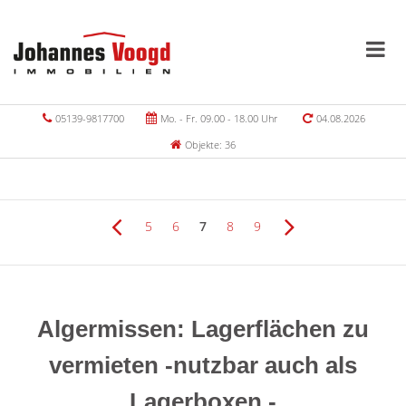
05139-9817700
Mo. - Fr. 09.00 - 18.00 Uhr
04.08.2026
Objekte: 36
5
6
7
8
9
Algermissen: Lagerflächen zu
vermieten -nutzbar auch als
Lagerboxen -