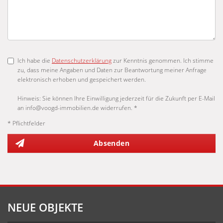
Ich habe die
Datenschutzerklärung
zur Kenntnis genommen. Ich stimme
zu, dass meine Angaben und Daten zur Beantwortung meiner Anfrage
elektronisch erhoben und gespeichert werden.
Hinweis: Sie können Ihre Einwilligung jederzeit für die Zukunft per E-Mail
an info@voogd-immobilien.de widerrufen. *
* Pflichtfelder
Absenden
NEUE OBJEKTE