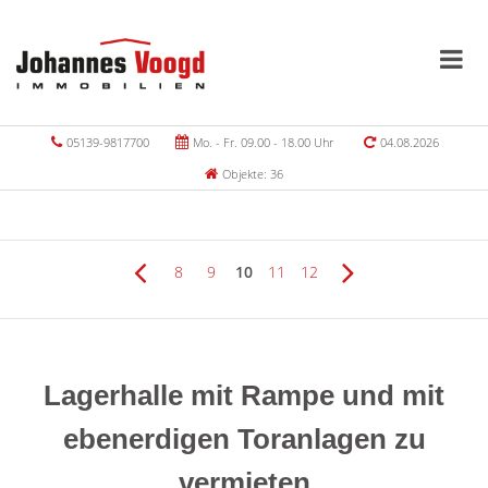
05139-9817700
Mo. - Fr. 09.00 - 18.00 Uhr
04.08.2026
Objekte: 36
8
9
10
11
12
Lagerhalle mit Rampe und mit
ebenerdigen Toranlagen zu
vermieten