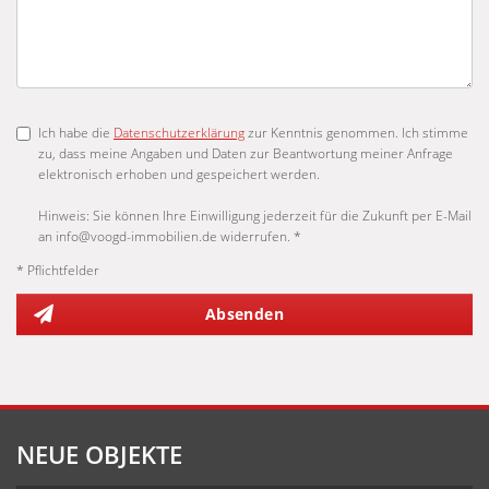
Ich habe die
Datenschutzerklärung
zur Kenntnis genommen. Ich stimme
zu, dass meine Angaben und Daten zur Beantwortung meiner Anfrage
elektronisch erhoben und gespeichert werden.
Hinweis: Sie können Ihre Einwilligung jederzeit für die Zukunft per E-Mail
an info@voogd-immobilien.de widerrufen. *
* Pflichtfelder
Absenden
NEUE OBJEKTE