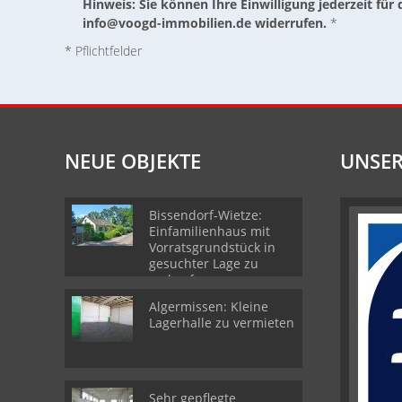
Hinweis: Sie können Ihre Einwilligung jederzeit für 
info@voogd-immobilien.de widerrufen.
*
* Pflichtfelder
NEUE OBJEKTE
UNSER
Bissendorf-Wietze:
Einfamilienhaus mit
Vorratsgrundstück in
gesuchter Lage zu
verkaufen
Algermissen: Kleine
Lagerhalle zu vermieten
Sehr gepflegte