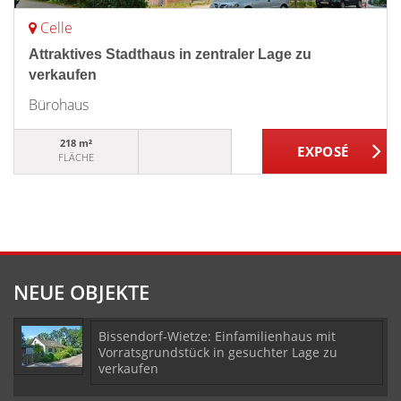
Celle
Attraktives Stadthaus in zentraler Lage zu
verkaufen
Bürohaus
218 m²
FLÄCHE
NEUE OBJEKTE
Bissendorf-Wietze: Einfamilienhaus mit
Vorratsgrundstück in gesuchter Lage zu
verkaufen