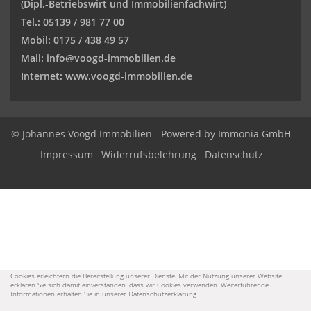
(Dipl.-Betriebswirt und
Immobilienfachwirt)
Tel.: 05139 / 981 77 00
Mobil: 0175 / 438 49 57
Mail: info@voogd-immobilien.de
Internet: www.voogd-immobilien.de
© Johannes Voogd Immobilien
Powered by Immonia GmbH
Impressum
Widerrufsbelehrung
Datenschutz
Cookies erleichtern die Bereitstellung unserer Dienste. Mit der Nutzung unserer Website
erklären Sie sich damit einverstanden, dass wir Cookies verwenden. Weiterführende
Informationen erhalten Sie in unserer Datenschutzerklärung.