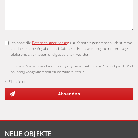
Ich habe die
Datenschutzerklärung
zur Kenntnis genommen. Ich stimme
zu, dass meine Angaben und Daten zur Beantwortung meiner Anfrage
elektronisch erhoben und gespeichert werden.
Hinweis: Sie können Ihre Einwilligung jederzeit für die Zukunft per E-Mail
an info@voogd-immobilien.de widerrufen. *
* Pflichtfelder
Absenden
NEUE OBJEKTE