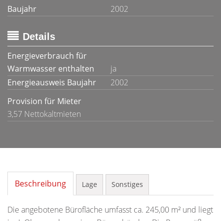
Baujahr
2002
Details
Energieverbrauch für
Warmwasser enthalten
ja
Energieausweis Baujahr
2002
Provision für Mieter
3,57 Nettokaltmieten
Beschreibung
Lage
Sonstiges
Die angebotene Bürofläche umfasst ca. 245,00 m² und liegt